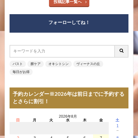
投稿記事一覧へ
フォーローしてね！
バスト
膣ケア
オキシトシン
ヴィーナスの丘
毎日がお得
予約カレンダー※2026年は前日までに予約する
とさらに割引！
2026年8月
日
月
火
水
木
金
土
1
－