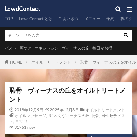
LewdContact
TOP
Lewd Contact とは
ごあいさつ
メニュー
予約
夜のタイ
バスト
膣ケア
オキシトシン
ヴィーナスの丘
毎日がお得
HOME
オイルトリートメント
恥骨 ヴィーナスの丘をオイル
恥骨 ヴィーナスの丘をオイルトリートメ
ント
2018年12月9日
2025年12月3日
オイルトリートメント
オイルマッサージ
,
リンパ
,
ヴィーナスの丘
,
恥骨
,
男性セラピス
ト
,
鼡径部
31951view