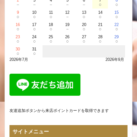
2
3
4
5
6
7
8
－
－
－
－
－
○
○
9
10
11
12
13
14
15
○
○
○
－
○
○
○
16
17
18
19
20
21
22
○
○
○
－
○
○
○
23
24
25
26
27
28
29
○
○
○
○
○
○
○
30
31
○
○
2026年7月
2026年9月
友達追加ボタンから来店ポイントカードを取得できます
サイトメニュー