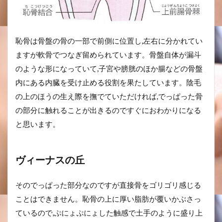
恥骨は骨盤の骨の一部で前側に位置し,左右に分かれてい
ますが軟骨でつなぎ留められています。骨盤自体が漏斗
のような形になっていて,子宮や膀胱のほか腸などの骨盤
内にある内臓を受け止める役割を果たしています。陰毛
の上のほうの生え際を撫でていただければ,でっぱった骨
の部分に触れることが出きるのですぐにおわかりになる
と思います。
ヴィーナスの丘
そのでっぱった部分なのですが直接骨をゴリゴリ感じる
ことはできません。恥骨の上に厚い脂肪が覆いかぶさっ
ているので,ぷにょぷにょした触感で土手のように盛り上