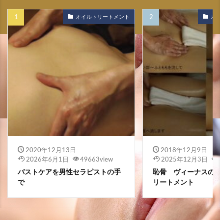
オイルトリートメント
オ
2020年12月13日
2018年12月9日
2026年6月1日
49663view
2025年12月3日
バストケアを男性セラピストの手
恥骨 ヴィーナスの
で
リートメント