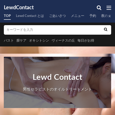
LewdContact
TOP
Lewd Contact とは
ごあいさつ
メニュー
予約
夜のタイ
バスト
膣ケア
オキシトシン
ヴィーナスの丘
毎日がお得
Lewd Contact
男性セラピストのオイルトリートメント