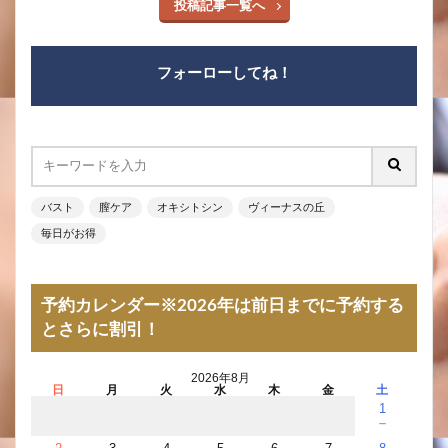
投稿記事一覧へ
フォーローしてね！
バスト
膣ケア
オキシトシン
ヴィーナスの丘
毎日がお得
予約カレンダー※2026年は前日までに予約する
とさらに割引！
2026年8月
日
月
火
水
木
金
土
1
－