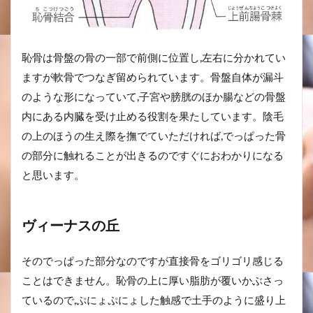
恥骨は骨盤の骨の一部で前側に位置し,左右に分かれてい
ますが軟骨でつなぎ留められています。骨盤自体が漏斗
のような形になっていて,子宮や膀胱のほか腸などの骨盤
内にある内臓を受け止める役割を果たしています。陰毛
の上のほうの生え際を撫でていただければ,でっぱった骨
の部分に触れることが出きるのですぐにおわかりになる
と思います。
ヴィーナスの丘
そのでっぱった部分なのですが直接骨をゴリゴリ感じる
ことはできません。恥骨の上に厚い脂肪が覆いかぶさっ
ているので,ぷにょぷにょした触感で土手のように盛り上