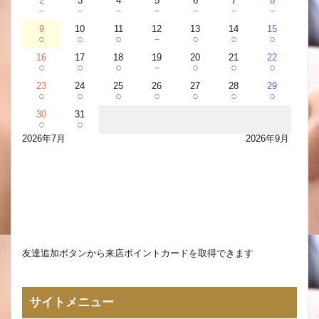
2
3
4
5
6
7
8
－
－
－
－
－
－
－
9
10
11
12
13
14
15
○
○
○
－
○
○
○
16
17
18
19
20
21
22
○
○
○
－
○
○
○
23
24
25
26
27
28
29
○
○
○
○
○
○
○
30
31
○
○
2026年7月
2026年9月
友達追加ボタンから来店ポイントカードを取得できます
サイトメニュー