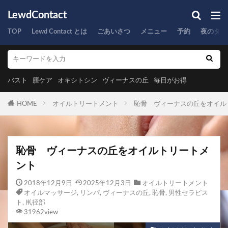
LewdContact
TOP
Lewd Contact とは
ごあいさつ
メニュー
予約
夜のタイ
バスト
膣ケア
オキシトシン
ヴィーナスの丘
毎日がお得
HOME
オイルトリートメント
恥骨 ヴィーナスの丘をオイル
恥骨 ヴィーナスの丘をオイルトリートメ
ント
2018年12月9日
2025年12月3日
オイルトリートメント
オイルマッサージ
,
リンパ
,
ヴィーナスの丘
,
恥骨
,
男性セラピス
ト
,
鼡径部
31962view