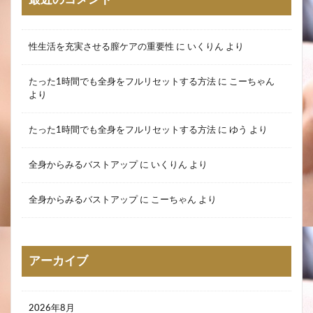
性生活を充実させる膣ケアの重要性
に
いくりん
より
たった1時間でも全身をフルリセットする方法
に
こーちゃん
より
たった1時間でも全身をフルリセットする方法
に
ゆう
より
全身からみるバストアップ
に
いくりん
より
全身からみるバストアップ
に
こーちゃん
より
アーカイブ
2026年8月