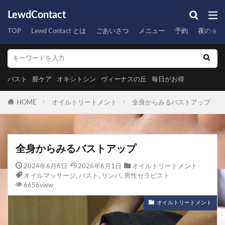
LewdContact
TOP
Lewd Contact とは
ごあいさつ
メニュー
予約
夜のタイ
バスト
膣ケア
オキシトシン
ヴィーナスの丘
毎日がお得
HOME
オイルトリートメント
全身からみるバストアップ
全身からみるバストアップ
2024年6月6日
2026年6月1日
オイルトリートメント
オイルマッサージ
,
バスト
,
リンパ
,
男性セラピスト
6656view
オイルトリートメント