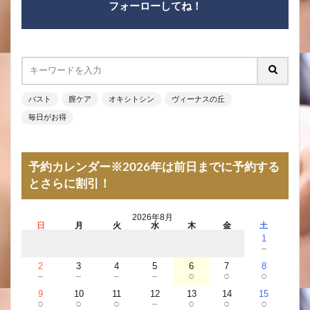
フォーローしてね！
バスト
膣ケア
オキシトシン
ヴィーナスの丘
毎日がお得
予約カレンダー※2026年は前日までに予約する
とさらに割引！
2026年8月
日
月
火
水
木
金
土
1
－
2
3
4
5
6
7
8
－
－
－
－
○
○
○
9
10
11
12
13
14
15
○
○
○
－
○
○
○