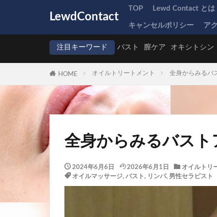
TOP
Lewd Contact とは
LewdContact
キャンセルポリシー
ア
注目キーワード
バスト
膣ケア
オキシトシン
オイルトリートメント
全身からみるバ
HOME
全身からみるバスト
2024年6月6日
2026年6月1日
オイルトリ
オイルマッサージ
,
バスト
,
リンパ
,
男性セラピスト