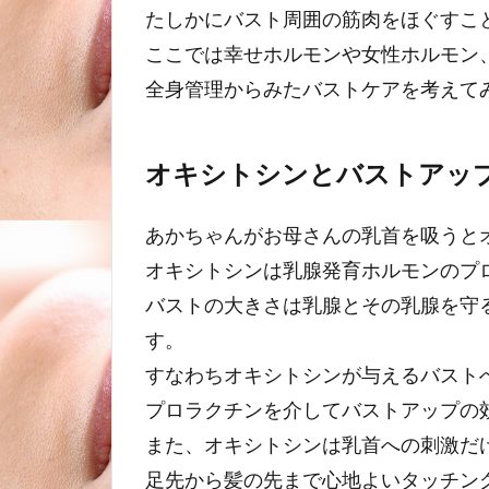
たしかにバスト周囲の筋肉をほぐすこ
ここでは幸せホルモンや女性ホルモン
全身管理からみたバストケアを考えて
オキシトシンとバストアッ
あかちゃんがお母さんの乳首を吸うと
オキシトシンは乳腺発育ホルモンのプ
バストの大きさは乳腺とその乳腺を守
す。
すなわちオキシトシンが与えるバスト
プロラクチンを介してバストアップの
また、オキシトシンは乳首への刺激だ
足先から髪の先まで心地よいタッチン