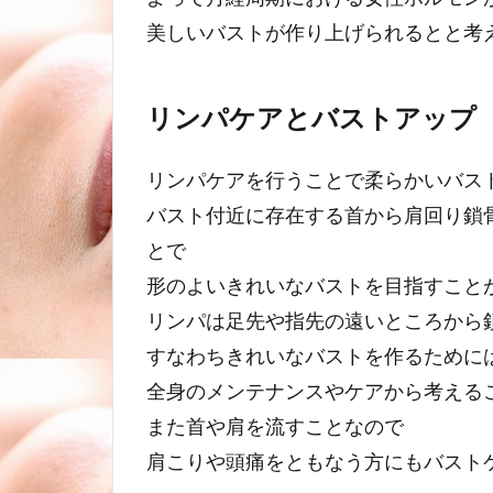
美しいバストが作り上げられるとと考
リンパケアとバストアップ
リンパケアを行うことで柔らかいバス
バスト付近に存在する首から肩回り鎖
とで
形のよいきれいなバストを目指すこと
リンパは足先や指先の遠いところから
すなわちきれいなバストを作るために
全身のメンテナンスやケアから考える
また首や肩を流すことなので
肩こりや頭痛をともなう方にもバスト