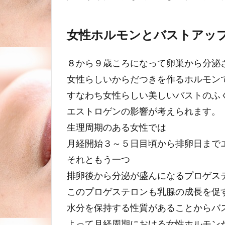
女性ホルモンとバストアッ
８から９歳ころになって卵巣から分泌
女性らしいからだつきを作るホルモン
すなわち女性らしい美しいバストのふ
エストロゲンの影響が考えられます。
生理周期のある女性では
月経開始３～５日目頃から排卵日まで
それともう一つ
排卵後から分泌が盛んになるプロゲス
このプロゲステロンも乳腺の成長を促
水分を保持する性質があることからバ
よって月経周期における女性ホルモン