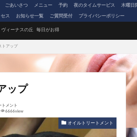
ごあいさつ
メニュー
予約
夜のタイムサービス
木曜日
クセス
お知らせ一覧
ご質問受付
プライバシーポリシー
ヴィーナスの丘
毎日がお得
ストアップ
アップ
ートメント
6666view
オイルトリートメント