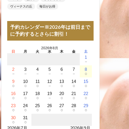
ヴィーナスの丘
毎日がお得
予約カレンダー※2026年は前日まで
に予約するとさらに割引！
2026年8月
日
月
火
水
木
金
土
1
－
2
3
4
5
6
7
8
－
－
－
－
－
－
○
9
10
11
12
13
14
15
○
○
○
－
○
○
○
16
17
18
19
20
21
22
○
○
○
－
○
○
○
23
24
25
26
27
28
29
○
○
○
○
○
○
○
30
31
○
○
2026年7月
2026年9月