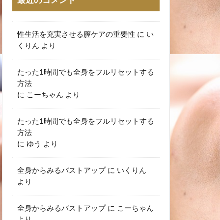
最近のコメント
性生活を充実させる膣ケアの重要性
に
い
くりん
より
たった1時間でも全身をフルリセットする
方法
に
こーちゃん
より
たった1時間でも全身をフルリセットする
方法
に
ゆう
より
全身からみるバストアップ
に
いくりん
より
全身からみるバストアップ
に
こーちゃん