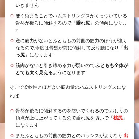
いきません
硬く縮まることでハムストリングスがくっついている
骨盤が後ろに傾斜するので「
垂れ尻
」の傾向になりま
す
逆に筋力がないとふとももの前側の筋力のほうが強く
なるので,今度は骨盤が前に傾斜して反り腰になり「
出
っ尻
」になります
筋肉がないと引き締める力が弱いので,
ふともも全体が
とても太く見える
ようになります
そこで柔軟性とほどよい筋肉量のハムストリングスにな
れば
骨盤が後ろに傾斜するのを防いでくれるので,おしりの
頂点が上に上がってくるので垂れ尻を防いで「
桃尻
」
になります
またふとももの前側の筋力とのバランスがよくなり,
出