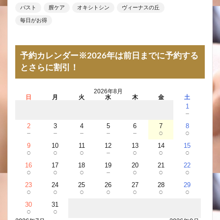
バスト
膣ケア
オキシトシン
ヴィーナスの丘
毎日がお得
予約カレンダー※2026年は前日までに予約する
とさらに割引！
2026年8月
日
月
火
水
木
金
土
1
－
2
3
4
5
6
7
8
－
－
－
－
－
○
○
9
10
11
12
13
14
15
○
○
○
－
○
○
○
16
17
18
19
20
21
22
○
○
○
－
○
○
○
23
24
25
26
27
28
29
○
○
○
○
○
○
○
30
31
○
○