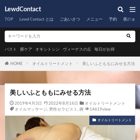
LewdContact
TOP
Lewd Contact とは
ごあいさつ
メニュー
予約
夜のタイ
バスト
膣ケア
オキシトシン
ヴィーナスの丘
毎日がお得
HOME
オイルトリートメント
美しいふとももにみせる方法
美しいふとももにみせる方法
2019年4月3日
2022年8月16日
オイルトリートメント
オイルマッサージ
,
男性セラピスト
,
脚
14619view
オイルトリートメント