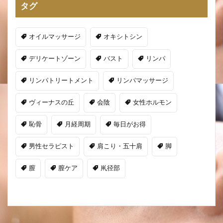
タグ
オイルマッサージ
オキシトシン
デリケートゾーン
バスト
リンパ
リンパトリートメント
リンパマッサージ
ヴィーナスの丘
会陰
女性ホルモン
恥骨
月経周期
毎日がお得
男性セラピスト
肩こり・五十肩
脚
膣
膣ケア
鼡径部