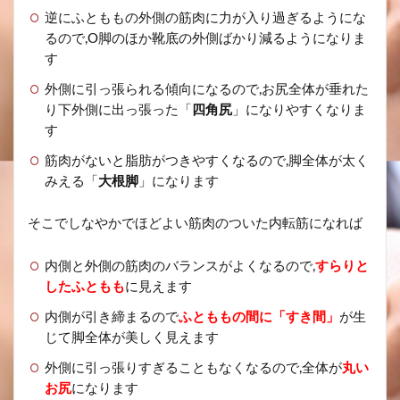
逆にふとももの外側の筋肉に力が入り過ぎるようにな
るので,O脚のほか靴底の外側ばかり減るようになりま
す
外側に引っ張られる傾向になるので,お尻全体が垂れた
り下外側に出っ張った「
四角尻
」になりやすくなりま
す
筋肉がないと脂肪がつきやすくなるので,脚全体が太く
みえる「
大根脚
」になります
そこでしなやかでほどよい筋肉のついた内転筋になれば
内側と外側の筋肉のバランスがよくなるので,
すらりと
したふともも
に見えます
内側が引き締まるので
ふとももの間に「すき間」
が生
じて脚全体が美しく見えます
外側に引っ張りすぎることもなくなるので,全体が
丸い
お尻
になります