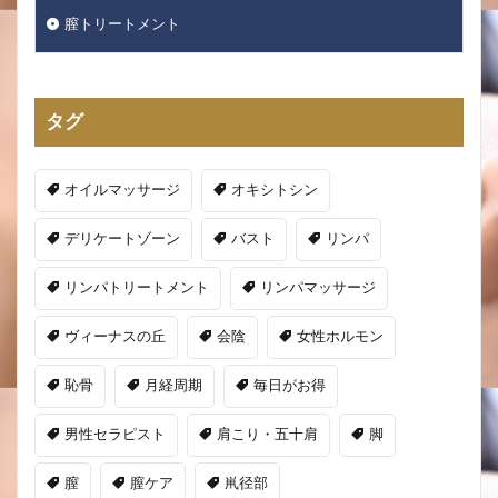
膣トリートメント
タグ
オイルマッサージ
オキシトシン
デリケートゾーン
バスト
リンパ
リンパトリートメント
リンパマッサージ
ヴィーナスの丘
会陰
女性ホルモン
恥骨
月経周期
毎日がお得
男性セラピスト
肩こり・五十肩
脚
膣
膣ケア
鼡径部