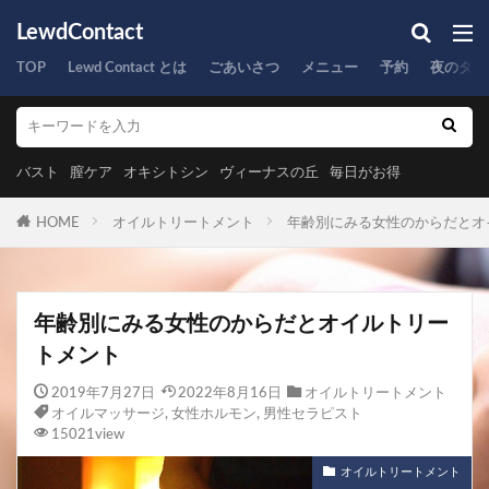
LewdContact
TOP
Lewd Contact とは
ごあいさつ
メニュー
予約
夜のタイ
バスト
膣ケア
オキシトシン
ヴィーナスの丘
毎日がお得
HOME
オイルトリートメント
年齢別にみる女性のからだとオ
年齢別にみる女性のからだとオイルトリー
トメント
2019年7月27日
2022年8月16日
オイルトリートメント
オイルマッサージ
,
女性ホルモン
,
男性セラピスト
15021view
オイルトリートメント