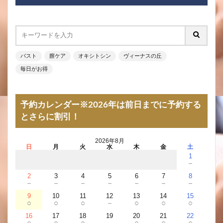
バスト
膣ケア
オキシトシン
ヴィーナスの丘
毎日がお得
予約カレンダー※2026年は前日までに予約する
とさらに割引！
2026年8月
日
月
火
水
木
金
土
1
－
2
3
4
5
6
7
8
－
－
－
－
－
－
－
9
10
11
12
13
14
15
○
○
○
－
○
○
○
16
17
18
19
20
21
22
○
○
○
－
○
○
○