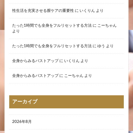
性生活を充実させる膣ケアの重要性
に
いくりん
より
たった1時間でも全身をフルリセットする方法
に
こーちゃん
より
たった1時間でも全身をフルリセットする方法
に
ゆう
より
全身からみるバストアップ
に
いくりん
より
全身からみるバストアップ
に
こーちゃん
より
アーカイブ
2026年8月