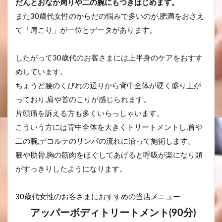
だんとおなか周りや二の腕にもつきはじめます。
また30歳代女性のからだの悩みで多いのが,肥満をおさえ
て「肩こり」が一位とデータがあります。
したがって30歳代のお客さまには上半身のケアをおすす
めしています。
ちょうど腰のくびれの辺りから背中全体が硬く盛り上が
っており,肩や首のこりが感じられます。
片頭痛を訴える方も多くいらっしゃいます。
こういう方には背中全体を大きくトリートメントし,首や
二の腕,デコルテのリンパの流れに沿って施術します。
腋や肋骨,胸の筋肉をほぐしてあげると呼吸が楽になり頭
がすっきりしたようになります。
30歳代女性のお客さまにおすすめの当店メニュー
アッパーボディトリートメント(90分)