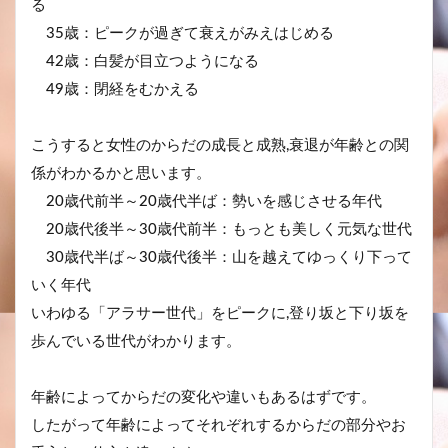
る
35歳：ピークが過ぎて衰えがみえはじめる
42歳：白髪が目立つようになる
49歳：閉経をむかえる
こうすると女性のからだの成長と成熟,衰退が年齢との関
係がわかるかと思います。
20歳代前半～20歳代半ば：勢いを感じさせる年代
20歳代後半～30歳代前半：もっとも美しく元気な世代
30歳代半ば～30歳代後半：山を越えてゆっくり下って
いく年代
いわゆる「アラサー世代」をピークに,登り坂と下り坂を
歩んでいる世代がわかります。
年齢によってからだの変化や違いもあるはずです。
したがって年齢によってそれぞれするからだの部分やお