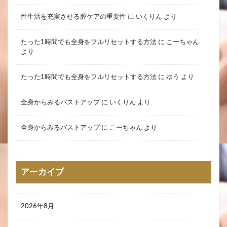
性生活を充実させる膣ケアの重要性
に
いくりん
より
たった1時間でも全身をフルリセットする方法
に
こーちゃん
より
たった1時間でも全身をフルリセットする方法
に
ゆう
より
全身からみるバストアップ
に
いくりん
より
全身からみるバストアップ
に
こーちゃん
より
アーカイブ
2026年8月