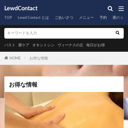
LewdContact
TOP
Lewd Contact とは
ごあいさつ
メニュー
予約
夜のタイ
バスト
膣ケア
オキシトシン
ヴィーナスの丘
毎日がお得
HOME
お得な情報
お得な情報