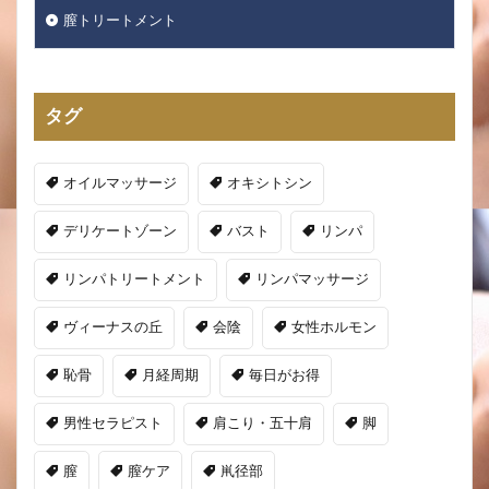
膣トリートメント
タグ
オイルマッサージ
オキシトシン
デリケートゾーン
バスト
リンパ
リンパトリートメント
リンパマッサージ
ヴィーナスの丘
会陰
女性ホルモン
恥骨
月経周期
毎日がお得
男性セラピスト
肩こり・五十肩
脚
膣
膣ケア
鼡径部