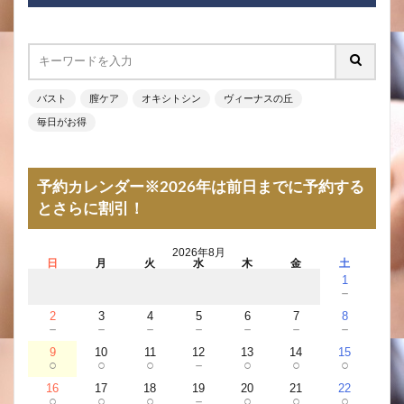
バスト
膣ケア
オキシトシン
ヴィーナスの丘
毎日がお得
予約カレンダー※2026年は前日までに予約する
とさらに割引！
2026年8月
日
月
火
水
木
金
土
1
－
2
3
4
5
6
7
8
－
－
－
－
－
－
－
9
10
11
12
13
14
15
○
○
○
－
○
○
○
16
17
18
19
20
21
22
○
○
○
－
○
○
○