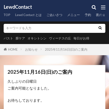
LewdContact
TOP
Lewd Contact とは
ごあいさつ
メニュー
予約
夜のタイ
バスト
膣ケア
オキシトシン
ヴィーナスの丘
毎日がお得
HOME
お知らせ
2025年11月16日(日)のご案内
2025年11月16日(日)のご案内
久しぶりの日曜日
ご案内可能となりました。
お待ちしております。