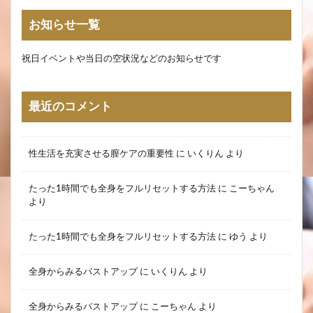
お知らせ一覧
祝日イベントや当日の空状況などのお知らせです
最近のコメント
性生活を充実させる膣ケアの重要性
に
いくりん
より
たった1時間でも全身をフルリセットする方法
に
こーちゃん
より
たった1時間でも全身をフルリセットする方法
に
ゆう
より
全身からみるバストアップ
に
いくりん
より
全身からみるバストアップ
に
こーちゃん
より