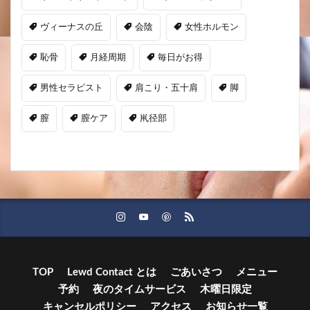
リンパトリートメント
リンパマッサージ
ヴィーナスの丘
会陰
女性ホルモン
恥骨
月経周期
毎日がお得
男性セラピスト
肩こり・五十肩
脚
膣
膣ケア
鼡径部
TOP
Lewd Contact とは
ごあいさつ
メニュー
予約
夜のタイムサービス
木曜日限定